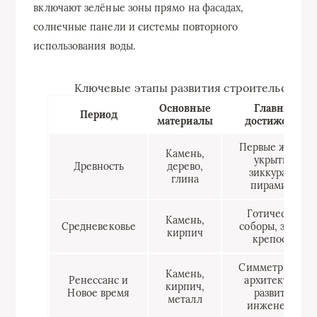
включают зелёные зоны прямо на фасадах,
солнечные панели и системы повторного
использования воды.
Ключевые этапы развития строительства
Основные
Главные
Период
материалы
достижения
Первые жилые
Камень,
укрытия,
Древность
дерево,
зиккураты,
глина
пирамиды
Готические
Камень,
Средневековье
соборы, замки,
кирпич
крепости
Симметричная
Камень,
Ренессанс и
архитектура,
кирпич,
Новое время
развитие
металл
инженерии