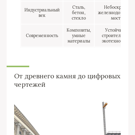
Сталь,
Небоскребы,
Индустриальный
бетон,
железнодорожны
век
стекло
мосты
Композиты,
Устойчивое
Современность
умные
строительство,
материалы
экотехнологии
От древнего камня до цифровых
чертежей