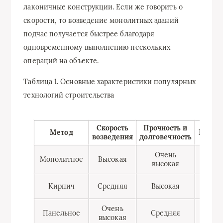
лаконичные конструкции. Если же говорить о
скорости, то возведение монолитных зданий
подчас получается быстрее благодаря
одновременному выполнению нескольких
операций на объекте.
Таблица 1. Основные характеристики популярных
технологий строительства
Скорость
Прочность и
Метод
Гибко
возведения
долговечность
Очень
Монолитное
Высокая
Отл
высокая
Кирпич
Средняя
Высокая
Огран
Очень
Панельное
Средняя
Ни
высокая